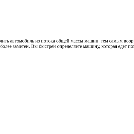
лить автомобиль из потока общей массы машин, тем самым воору
олее заметен. Вы быстрей определяете машину, которая едет поз