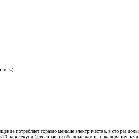
ли. ;-)
ение потребляет гораздо меньше электричества, в сто раз дольш
0-70 наносекунд (для справки: обычные лампы накаливания начин