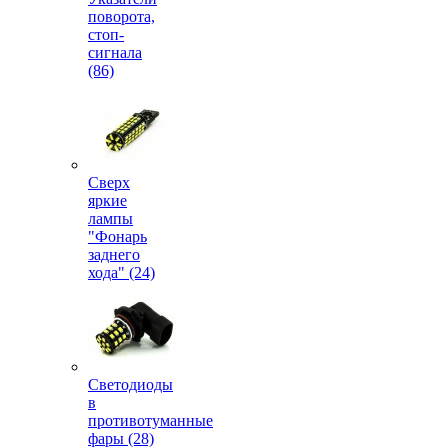
поворота,
стоп-
сигнала
(86)
Сверх
яркие
лампы
"Фонарь
заднего
хода" (24)
Светодиоды
в
противотуманные
фары (28)