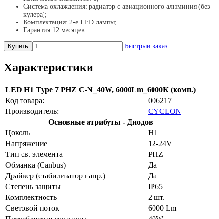
Система охлаждения: радиатор с авиационного алюминия (без
кулера);
Комплектация: 2-е LED лампы;
Гарантия 12 месяцев
Купить
Быстрый заказ
Характеристики
LED H1 Tуpe 7 PHZ C-N_40W, 6000Lm_6000К (комп.)
Код товара:
006217
Производитель:
CYCLON
Основные атрибуты - Диодов
Цоколь
H1
Напряжение
12-24V
Тип св. элемента
PHZ
Обманка (Canbus)
Да
Драйвер (cтабилизатор напр.)
Да
Степень защиты
IP65
Комплектность
2 шт.
Световой поток
6000 Lm
Потребляeмая мощность
40W