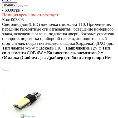
Купить
•
60.00грн
•
Позиция временно отсутствует
Код: 003808
Светодиодная (LED) лампочка с цоколем T10. Применение:
передние габаритные огни (габариты), освещение номерного
знака, освещение салона, подсветка двери, боковые указатели
поворота, подсветка приборной панели, дополнительный
стоп-сигнал, подсветка вещевого ящика (бардачка), ДХО (дн..
Тип лампы
W5W ::
Цоколь
T10 ::
Напряжение
12V ::
Тип
св. элемента
COB 6W ::
Количество св. элементов
2 ::
Обманка (Canbus)
Да ::
Драйвер (cтабилизатор напр.)
Нет
TOP
Views