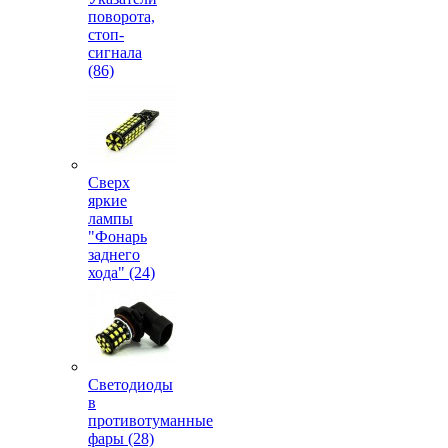
поворота,
стоп-
сигнала
(86)
Сверх
яркие
лампы
"Фонарь
заднего
хода" (24)
Светодиоды
в
противотуманные
фары (28)