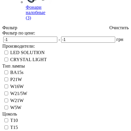
Фонари
налобные
(3)
Фильтр
Очистить
Фильтр по цене:
-
грн
Производители:
LED SOLUTION
CRYSTAL LIGHT
Тип лампы
BA15s
P21W
W16W
W21/5W
W21W
W5W
Цоколь
T10
T15