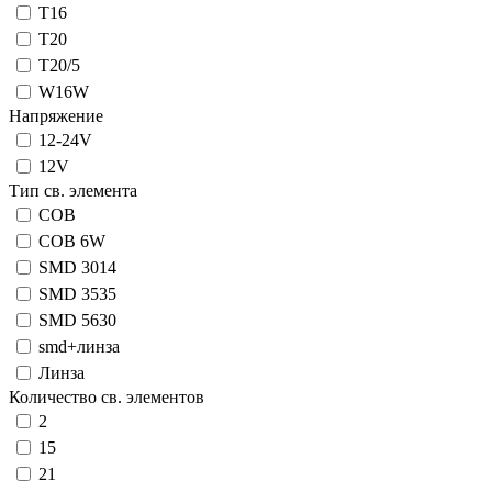
T16
T20
T20/5
W16W
Напряжение
12-24V
12V
Тип св. элемента
COB
COB 6W
SMD 3014
SMD 3535
SMD 5630
smd+линза
Линза
Количество св. элементов
2
15
21