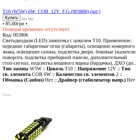
T10 (W5W) 6W_COB_12V_F.G.(003806) (шт.)
Купить
•
85.00грн
•
Позиция временно отсутствует
Код: 003806
Светодиодная (LED) лампочка с цоколем T10. Применение:
передние габаритные огни (габариты), освещение номерного
знака, освещение салона, подсветка двери, боковые указатели
поворота, подсветка приборной панели, дополнительный
стоп-сигнал, подсветка вещевого ящика (бардачка), ДХО (дн..
Тип лампы
W5W ::
Цоколь
T10 ::
Напряжение
12V ::
Тип
св. элемента
COB 6W ::
Количество св. элементов
2 ::
Обманка (Canbus)
Нет ::
Драйвер (cтабилизатор напр.)
Нет
TOP
Views