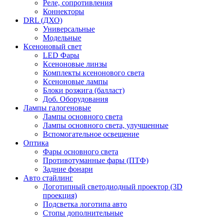
Реле, сопротивления
Коннекторы
DRL (ДХО)
Универсальные
Модельные
Ксеноновый свет
LED Фары
Ксеноновые линзы
Комплекты ксенонового света
Ксеноновые лампы
Блоки розжига (балласт)
Доб. Оборудования
Лампы галогеновые
Лампы основного света
Лампы основного света, улучшенные
Вспомогательное освещение
Оптика
Фары основного света
Противотуманные фары (ПТФ)
Задние фонари
Авто стайлинг
Логотипный светодиодный проектор (3D
проекция)
Подсветка логотипа авто
Стопы дополнительные