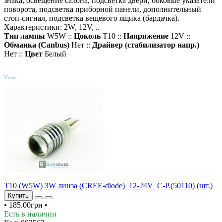
знака, освещение салона, подсветка двери, боковые указатели
поворота, подсветка приборной панели, дополнительный
стоп-сигнал, подсветка вещевого ящика (бардачка).
Характеристики: 2W, 12V, ..
Тип лампы
W5W ::
Цоколь
T10 ::
Напряжение
12V ::
Обманка (Canbus)
Нет ::
Драйвер (cтабилизатор напр.)
Нет ::
Цвет
Белый
TOP
Views
T10 (W5W) 3W линза (CREE-diode)_12-24V_C-P.(50110) (шт.)
Купить
•
185.00грн
•
Есть в наличии