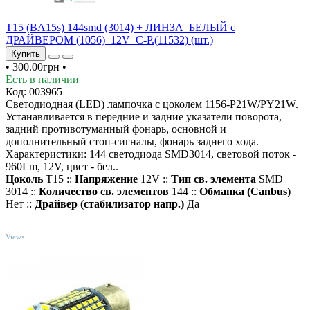
T15 (BA15s) 144smd (3014) + ЛИНЗА_БЕЛЫЙ c
ДРАЙВЕРОМ (1056)_12V_C-P.(11532) (шт.)
Купить
•
300.00грн
•
Есть в наличии
Код: 003965
Светодиодная (LED) лампочка с цоколем 1156-P21W/PY21W.
Устанавливается в передние и задние указатели поворота,
задний противотуманный фонарь, основной и
дополнительный стоп-сигналы, фонарь заднего хода.
Характеристики: 144 светодиода SMD3014, световой поток -
960Lm, 12V, цвет - бел..
Цоколь
T15 ::
Напряжение
12V ::
Тип св. элемента
SMD
3014 ::
Количество св. элементов
144 ::
Обманка (Canbus)
Нет ::
Драйвер (cтабилизатор напр.)
Да
TOP
Views