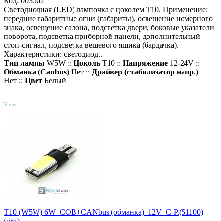
Код: 003562
Светодиодная (LED) лампочка с цоколем T10. Применение:
передние габаритные огни (габариты), освещение номерного
знака, освещение салона, подсветка двери, боковые указатели
поворота, подсветка приборной панели, дополнительный
стоп-сигнал, подсветка вещевого ящика (бардачка).
Характеристики: светодиод..
Тип лампы
W5W ::
Цоколь
T10 ::
Напряжение
12-24V ::
Обманка (Canbus)
Нет ::
Драйвер (cтабилизатор напр.)
Нет ::
Цвет
Белый
TOP
Views
T10 (W5W) 6W_COB+CANbus (обманка)_12V_C-P.(51100)
(шт.)