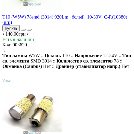
T10 (W5W) 78smd (3014) 920Lm _белый_10-30V_C-P.(10380)
(шт.)
Купить
•
140.00грн
•
Есть в наличии
Код: 003620
..
Тип лампы
W5W ::
Цоколь
T10 ::
Напряжение
12-24V ::
Тип
св. элемента
SMD 3014 ::
Количество св. элементов
78 ::
Обманка (Canbus)
Нет ::
Драйвер (cтабилизатор напр.)
Нет
TOP
Views