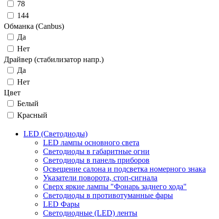
78
144
Обманка (Canbus)
Да
Нет
Драйвер (cтабилизатор напр.)
Да
Нет
Цвет
Белый
Красный
LED (Светодиоды)
LED лампы основного света
Светодиоды в габаритные огни
Светодиоды в панель приборов
Освещение салона и подсветка номерного знака
Указатели поворота, стоп-сигнала
Сверх яркие лампы "Фонарь заднего хода"
Светодиоды в противотуманные фары
LED Фары
Светодиодные (LED) ленты