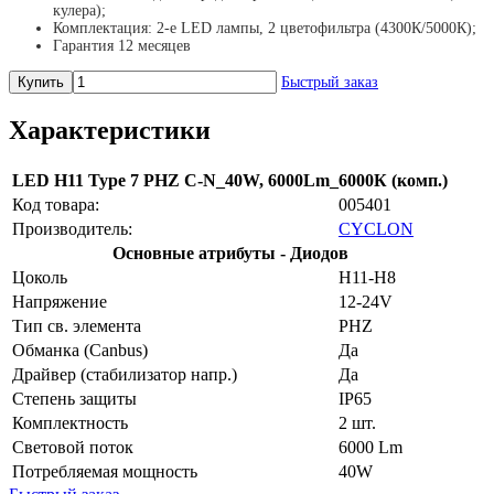
кулера);
Комплектация: 2-е LED лампы, 2 цветофильтра (4300К/5000К);
Гарантия 12 месяцев
Купить
Быстрый заказ
Характеристики
LED H11 Type 7 PHZ C-N_40W, 6000Lm_6000К (комп.)
Код товара:
005401
Производитель:
CYCLON
Основные атрибуты - Диодов
Цоколь
H11-H8
Напряжение
12-24V
Тип св. элемента
PHZ
Обманка (Canbus)
Да
Драйвер (cтабилизатор напр.)
Да
Степень защиты
IP65
Комплектность
2 шт.
Световой поток
6000 Lm
Потребляeмая мощность
40W