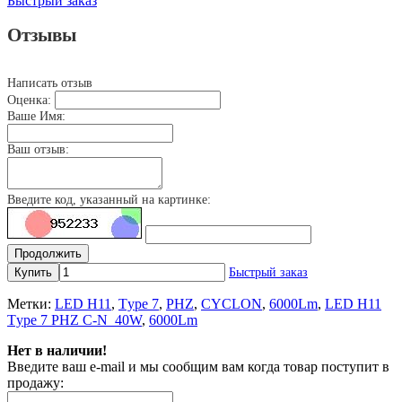
Быстрый заказ
Отзывы
Написать отзыв
Оценка:
Ваше Имя:
Ваш отзыв:
Введите код, указанный на картинке:
Продолжить
Купить
Быстрый заказ
Метки:
LED H11
,
Tуpe 7
,
PHZ
,
CYCLON
,
6000Lm
,
LED H11
Tуpe 7 PHZ C-N_40W
,
6000Lm
Нет в наличии!
Введите ваш e-mail и мы сообщим вам когда товар поступит в
продажу: