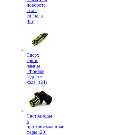
поворота,
стоп-
сигнала
(86)
Сверх
яркие
лампы
"Фонарь
заднего
хода" (24)
Светодиоды
в
противотуманные
фары (28)