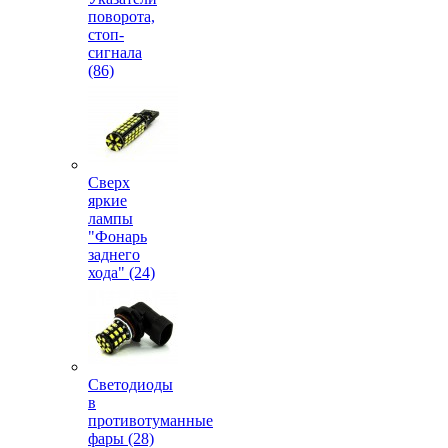
поворота,
стоп-
сигнала
(86)
Сверх
яркие
лампы
"Фонарь
заднего
хода" (24)
Светодиоды
в
противотуманные
фары (28)