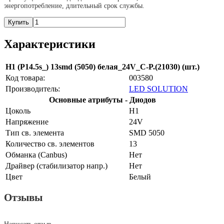
энергопотребление, длительный срок службы.
Купить
Характеристики
H1 (P14.5s_) 13smd (5050) белая_24V_C-P.(21030) (шт.)
Код товара:
003580
Производитель:
LED SOLUTION
Основные атрибуты - Диодов
Цоколь
H1
Напряжение
24V
Тип св. элемента
SMD 5050
Количество св. элементов
13
Обманка (Canbus)
Нет
Драйвер (cтабилизатор напр.)
Нет
Цвет
Белый
Отзывы