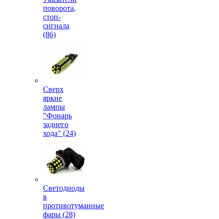
поворота,
стоп-
сигнала
(86)
Сверх
яркие
лампы
"Фонарь
заднего
хода" (24)
Светодиоды
в
противотуманные
фары (28)