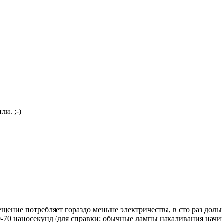
ли. ;-)
ение потребляет гораздо меньше электричества, в сто раз дольш
0-70 наносекунд (для справки: обычные лампы накаливания начин