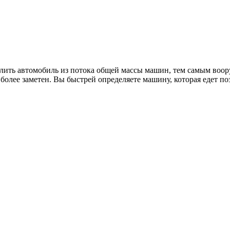
лить автомобиль из потока общей массы машин, тем самым воору
олее заметен. Вы быстрей определяете машину, которая едет поз