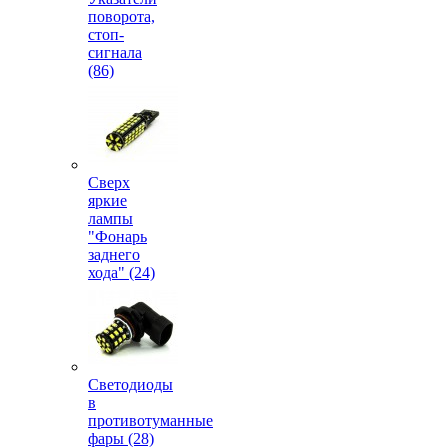
поворота,
стоп-
сигнала
(86)
Сверх
яркие
лампы
"Фонарь
заднего
хода" (24)
Светодиоды
в
противотуманные
фары (28)