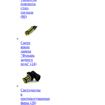
поворота,
стоп-
сигнала
(86)
Сверх
яркие
лампы
"Фонарь
заднего
хода" (24)
Светодиоды
в
противотуманные
фары (28)